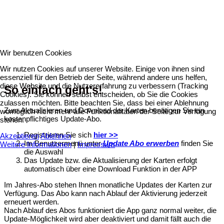
Wir benutzen Cookies
Wir nutzen Cookies auf unserer Website. Einige von ihnen sind
essenziell für den Betrieb der Seite, während andere uns helfen,
diese Website und die Nutzererfahrung zu verbessern (Tracking
So einfach geht's!
Cookies). Sie können selbst entscheiden, ob Sie die Cookies
zulassen möchten. Bitte beachten Sie, dass bei einer Ablehnung
Zum Aktualisieren und Download der Karten benötigen Sie ein
womöglich nicht mehr alle Funktionalitäten der Seite zur Verfügung
kostenpflichtiges Update-Abo.
stehen.
Registrieren Sie sich
hier >>
Akzeptieren
Ablehnen
Im Benutzermenü unter
Update Abo erwerben
finden Sie
Weitere Informationen
|
Impressum
die Auswahl
Das Update bzw. die Aktualisierung der Karten erfolgt
automatisch über eine Download Funktion in der APP
Im Jahres-Abo stehen Ihnen monatliche Updates der Karten zur
Verfügung. Das Abo kann nach Ablauf der Aktivierung jederzeit
erneuert werden.
Nach Ablauf des Abos funktioniert die App ganz normal weiter, die
Update-Möglichkeit wird aber deaktiviert und damit fällt auch die